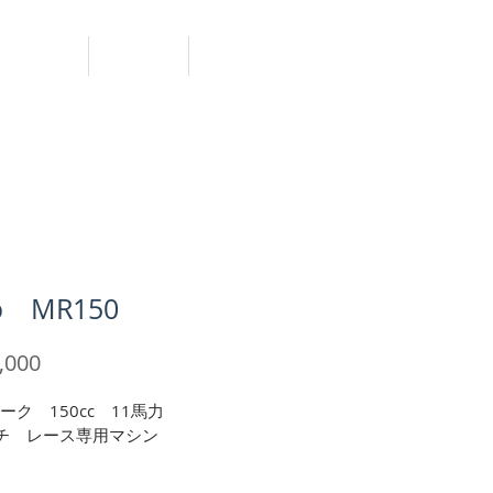
YCF
購入方法
アクセス
o MR150
価
,000
格
ーク　150cc　11馬力
ンチ　レース専用マシン
下記の用途に最適　★★