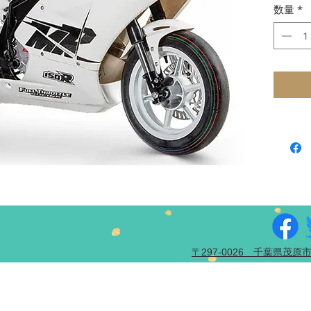
数量
初
*
レ
レ
ト
ワ
オ
​〒297-0026 千葉県茂原市 茂