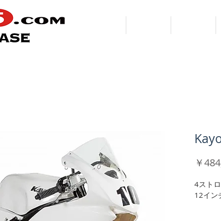
HOME
Profile
MR150
Kay
￥484
4ストロ
12イ
★★　