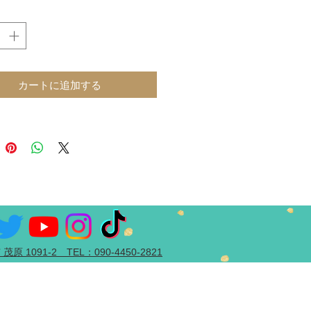
めてのサーキット走行
ーシングスクール用
ンタルバイク（サーキット・カー
コース）
ンメイクレース
カートに追加する
ープンクラス用ベースマシン
原 1091-2 TEL：090-4450-2821